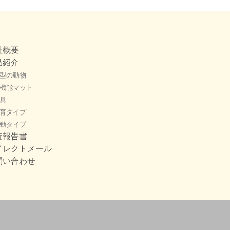
社概要
品紹介
型の動物
機能マット
具
育タイプ
動タイプ
査報告書
イレクトメール
問い合わせ