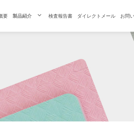
概要
製品紹介
検査報告書
ダイレクトメール
お問
ペットグッズ
中型の動物
多機能マット
家具
知育タイプ
運動タイプ