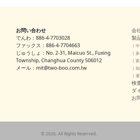
お問い合わせ
会
でんわ：886-4-7703028
製
ファックス：886-4-7704663
▎
中
じゅうしょ：No. 2-31, Maicuo St., Fuxing
▎
多
Township, Changhua County 506012
▎
家
メール：mit@two-boo.com.tw
▎
知
▎
運
検
ダ
お
©
2026
, All Rights Reserved.